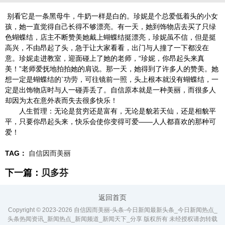
别看它是一条黑母牛，牛奶一样是白的。珍妮是个总爱低着头的小女
孩，她一直觉得自己长得不够漂亮。有一天，她到饰物店去买了只绿
色蝴蝶结，店主不断赞美她戴上蝴蝶结挺漂亮，珍妮虽不信，但是挺
高兴，不由昂起了头，急于让大家看看，出门与人撞了一下都没在
意。珍妮走进教室，迎面碰上了她的老师，“珍妮，你昂起头来真
美！”老师爱抚地拍拍她的肩说。那一天，她得到了许多人的赞美。她
想一定是蝴蝶结的`功劳，可往镜前一照，头上根本就没有蝴蝶结，一
定是出饰物店时与人一碰弄丢了。自信原本就是一种美丽，而很多人
却因为太在意外表而失去很多快乐！
人生哲理：无论是贫穷还是富有，无论是貌若天仙，还是相貌平
平，只要你昂起头来，快乐会使你变得可爱——人人都喜欢的那种可
爱！
TAG：
自信因而美丽
下一篇：
贝多芬
返回首页
Copyright © 2023-
2026 自信因而美丽-头条-今日新闻最新头条_今日新闻热点_
头条热闻资讯_新闻热点_新闻频道_新闻天下_分享 版权所有 未经授权请勿转载