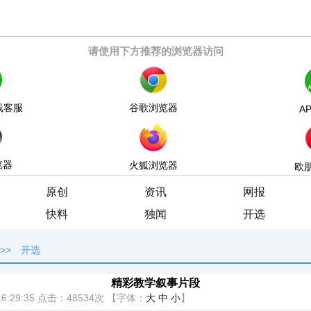
请使用下方推荐的浏览器访问
线客服
谷歌浏览器
A
览器
火狐浏览器
欧
原创
资讯
网报
快料
独闻
开选
>>
开选
精彩教学叙事片段
6:29:35
点击：
48534次
【字体：
大
中
小
】