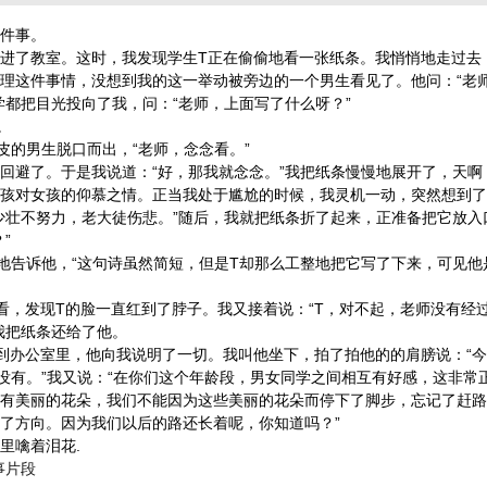
件事。
了教室。这时，我发现学生T正在偷偷地看一张纸条。我悄悄地走过去
理这件事情，没想到我的这一举动被旁边的一个男生看见了。他问：“老
学都把目光投向了我，问：“老师，上面写了什么呀？”
。
的男生脱口而出，“老师，念念看。”
避了。于是我说道：“好，那我就念念。”我把纸条慢慢地展开了，天啊
孩对女孩的仰慕之情。正当我处于尴尬的时候，我灵机一动，突然想到了
少壮不努力，老大徒伤悲。”随后，我就把纸条折了起来，正准备把它放入
”
告诉他，“这句诗虽然简短，但是T却那么工整地把它写了下来，可见他
，发现T的脸一直红到了脖子。我又接着说：“T，对不起，老师没有经
我把纸条还给了他。
办公室里，他向我说明了一切。我叫他坐下，拍了拍他的的肩膀说：“今
有没有。”我又说：“在你们这个年龄段，男女同学之间相互有好感，这非常
有美丽的花朵，我们不能因为这些美丽的花朵而停下了脚步，忘记了赶路
了方向。因为我们以后的路还长着呢，你知道吗？”
噙着泪花.
事片段