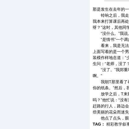
那是发生在去年的一
铃响之后，我走进
我本来打算课后再处
呀？”这时，其他同
“没什么。”我说
“是情书”一个调皮
看来，我是无法回
上面写着的是一个男
装模作样地念道：“
生问：“老师，没了？
“没了。”我郑重地
啊。”
我朝T那里看了看
你的纸条。”然后，
放学之后，T来到
吗？”他忙说：“没
赶路的行人，路边会
些美丽的花朵而迷失
他点了点头，眼里
TAG：
精彩教学叙